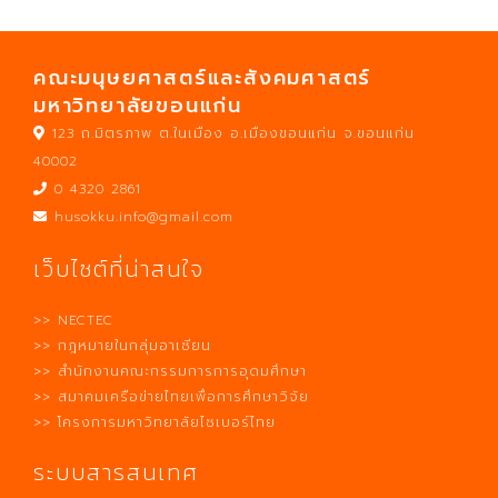
คณะมนุษยศาสตร์และสังคมศาสตร์
มหาวิทยาลัยขอนแก่น
123 ถ.มิตรภาพ ต.ในเมือง อ.เมืองขอนแก่น จ.ขอนแก่น
40002
0 4320 2861
husokku.info@gmail.com
เว็บไซต์ที่น่าสนใจ
>> NECTEC
>> กฎหมายในกลุ่มอาเซียน
>> สำนักงานคณะกรรมการการอุดมศึกษา
>> สมาคมเครือข่ายไทยเพื่อการศึกษาวิจัย
>> โครงการมหาวิทยาลัยไซเบอร์ไทย
ระบบสารสนเทศ