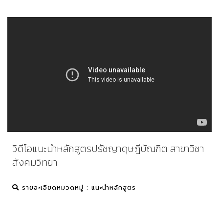
วิดีโอแนะนำหลักสูตรปรัชญาดุษฎีบัณฑิต สาขาวิชา
สังคมวิทยา
รายละเอียด
หมวดหมู่ : แนะนำหลักสูตร