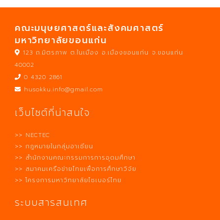
คณะมนุษยศาสตร์และสังคมศาสตร์
มหาวิทยาลัยขอนแก่น
123 ถ.มิตรภาพ ต.ในเมือง อ.เมืองขอนแก่น จ.ขอนแก่น
40002
0 4320 2861
husokku.info@gmail.com
เว็บไซต์ที่น่าสนใจ
>> NECTEC
>> กฎหมายในกลุ่มอาเซียน
>> สำนักงานคณะกรรมการการอุดมศึกษา
>> สมาคมเครือข่ายไทยเพื่อการศึกษาวิจัย
>> โครงการมหาวิทยาลัยไซเบอร์ไทย
ระบบสารสนเทศ